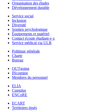
Organisation des études
Développement durable
Service social
Inclusion
Diversité
Soutien psychologique
Équipements et matériel
Contact écoute étudiant·e·x
Service médical via ULB
Politique générale
Charte
Bureau
OUTgoing
INcoming
Membres du personnel
ELIA
Cumulus
ENCoRE
ECART
Territoires tissés