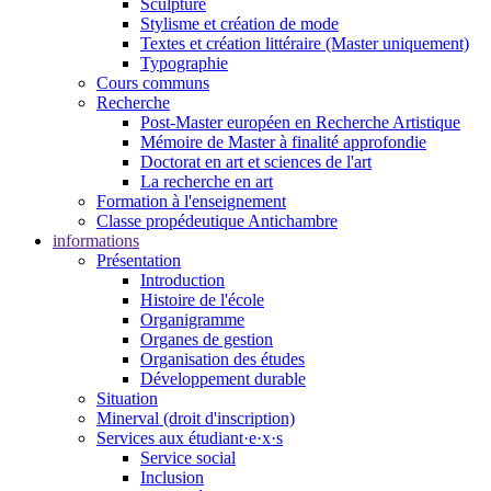
Sculpture
Stylisme et création de mode
Textes et création littéraire (Master uniquement)
Typographie
Cours communs
Recherche
Post-Master européen en Recherche Artistique
Mémoire de Master à finalité approfondie
Doctorat en art et sciences de l'art
La recherche en art
Formation à l'enseignement
Classe propédeutique Antichambre
informations
Présentation
Introduction
Histoire de l'école
Organigramme
Organes de gestion
Organisation des études
Développement durable
Situation
Minerval (droit d'inscription)
Services aux étudiant·e·x·s
Service social
Inclusion