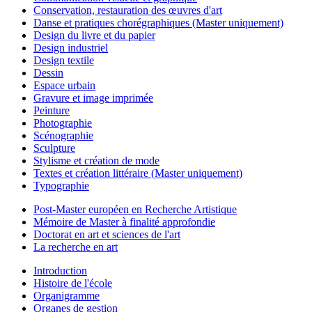
Conservation, restauration des œuvres d'art
Danse et pratiques chorégraphiques (Master uniquement)
Design du livre et du papier
Design industriel
Design textile
Dessin
Espace urbain
Gravure et image imprimée
Peinture
Photographie
Scénographie
Sculpture
Stylisme et création de mode
Textes et création littéraire (Master uniquement)
Typographie
Post-Master européen en Recherche Artistique
Mémoire de Master à finalité approfondie
Doctorat en art et sciences de l'art
La recherche en art
Introduction
Histoire de l'école
Organigramme
Organes de gestion