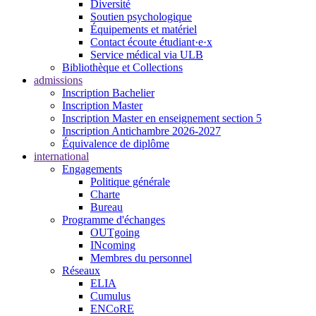
Diversité
Soutien psychologique
Équipements et matériel
Contact écoute étudiant·e·x
Service médical via ULB
Bibliothèque et Collections
admissions
Inscription Bachelier
Inscription Master
Inscription Master en enseignement section 5
Inscription Antichambre 2026-2027
Équivalence de diplôme
international
Engagements
Politique générale
Charte
Bureau
Programme d'échanges
OUTgoing
INcoming
Membres du personnel
Réseaux
ELIA
Cumulus
ENCoRE