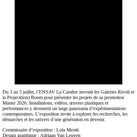
Du 3 au 5 juillet, l’ENSAV La Cambre investit les Galeries Rivoli et
la Project(ion) Room pour présenter les projets de sa promotion
Master 2026. Installations, vidéos, œuvres plastiques et
performances y dessinent un large panorama d’expérimentations
contemporaines. L’exposition invite à explorer les recherches, les
démarches et les univers d’une génération en devenir.
Commissaire d’exposition : Lola Meotti
Design graphique : Adriaan Van Leuven