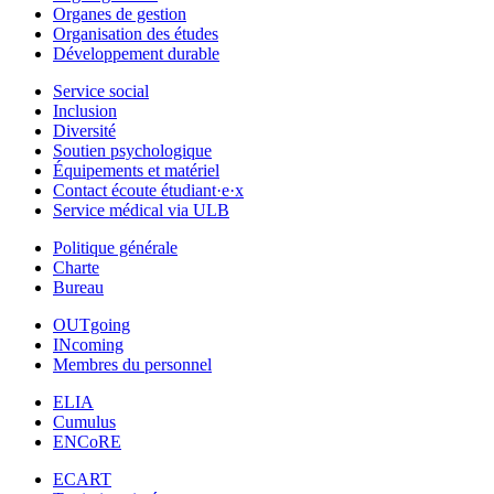
Organes de gestion
Organisation des études
Développement durable
Service social
Inclusion
Diversité
Soutien psychologique
Équipements et matériel
Contact écoute étudiant·e·x
Service médical via ULB
Politique générale
Charte
Bureau
OUTgoing
INcoming
Membres du personnel
ELIA
Cumulus
ENCoRE
ECART