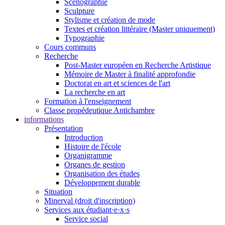
Scénographie
Sculpture
Stylisme et création de mode
Textes et création littéraire (Master uniquement)
Typographie
Cours communs
Recherche
Post-Master européen en Recherche Artistique
Mémoire de Master à finalité approfondie
Doctorat en art et sciences de l'art
La recherche en art
Formation à l'enseignement
Classe propédeutique Antichambre
informations
Présentation
Introduction
Histoire de l'école
Organigramme
Organes de gestion
Organisation des études
Développement durable
Situation
Minerval (droit d'inscription)
Services aux étudiant·e·x·s
Service social