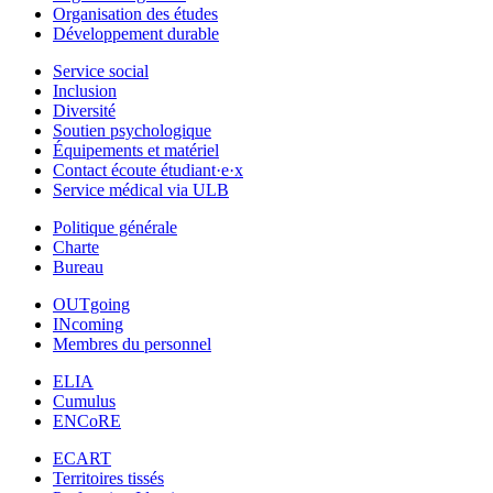
Organisation des études
Développement durable
Service social
Inclusion
Diversité
Soutien psychologique
Équipements et matériel
Contact écoute étudiant·e·x
Service médical via ULB
Politique générale
Charte
Bureau
OUTgoing
INcoming
Membres du personnel
ELIA
Cumulus
ENCoRE
ECART
Territoires tissés