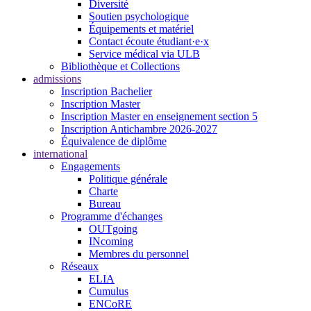
Diversité
Soutien psychologique
Équipements et matériel
Contact écoute étudiant·e·x
Service médical via ULB
Bibliothèque et Collections
admissions
Inscription Bachelier
Inscription Master
Inscription Master en enseignement section 5
Inscription Antichambre 2026-2027
Équivalence de diplôme
international
Engagements
Politique générale
Charte
Bureau
Programme d'échanges
OUTgoing
INcoming
Membres du personnel
Réseaux
ELIA
Cumulus
ENCoRE