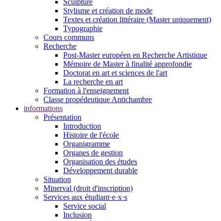
Sculpture
Stylisme et création de mode
Textes et création littéraire (Master uniquement)
Typographie
Cours communs
Recherche
Post-Master européen en Recherche Artistique
Mémoire de Master à finalité approfondie
Doctorat en art et sciences de l'art
La recherche en art
Formation à l'enseignement
Classe propédeutique Antichambre
informations
Présentation
Introduction
Histoire de l'école
Organigramme
Organes de gestion
Organisation des études
Développement durable
Situation
Minerval (droit d'inscription)
Services aux étudiant·e·x·s
Service social
Inclusion