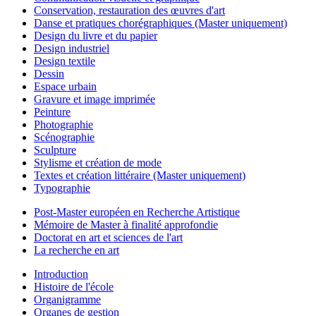
Conservation, restauration des œuvres d'art
Danse et pratiques chorégraphiques (Master uniquement)
Design du livre et du papier
Design industriel
Design textile
Dessin
Espace urbain
Gravure et image imprimée
Peinture
Photographie
Scénographie
Sculpture
Stylisme et création de mode
Textes et création littéraire (Master uniquement)
Typographie
Post-Master européen en Recherche Artistique
Mémoire de Master à finalité approfondie
Doctorat en art et sciences de l'art
La recherche en art
Introduction
Histoire de l'école
Organigramme
Organes de gestion