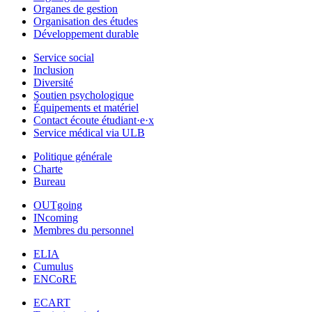
Organes de gestion
Organisation des études
Développement durable
Service social
Inclusion
Diversité
Soutien psychologique
Équipements et matériel
Contact écoute étudiant·e·x
Service médical via ULB
Politique générale
Charte
Bureau
OUTgoing
INcoming
Membres du personnel
ELIA
Cumulus
ENCoRE
ECART