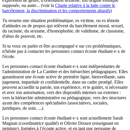
expression de genre, d'orientation sexuelle, ton origine ethnique
supposée, ou autre... (voir la
Charte relative à la lutte contre le
harcèlement, la discrimination et les comportements abusifs
)
Tu ressens une situation problématique, es victime, ou es témoin
d'attitudes ou de propos qui relèvent du harcèlement moral, sexuel,
du racisme, du sexisme, d'homophobie, de validisme, de classisme,
d'abus de pouvoir, etc.
Si tu veux en parler et être accompagné·e sur ces problématiques,
n'hésite pas à contacter les personnes contact écoute étudiant·e·x de
l'école.
Les personnes contact écoute étudiant·e·x sont indépendantes de
l'administration de La Cambre et des hiérarchies pédagogiques. Elles
garantissent une écoute active de première ligne, bienveillante, sans
jugement, impartiale et confidentielle, dans un cadre protégé. Elles
peuvent accueillir ta parole, ton expérience, et te guider, si nécessaire
et avec ton autorisation, vers des dispositifs internes ou externes :
vers la hiérarchie administrative ou pédagogique, vers des structures
ayant des compétences spécialisées (associatives, sociales,
juridiques, de soin, ...).
Les personnes contact écoute étudiant·e·x sont actuellement Sarah
Magnan (coordinatrice qualité) et Olivier Drouot (enseignant en
peinture), formées à l’écoute active, et en tant que personne de