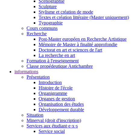
Scénographie
Sculpture
Stylisme et création de mode
Textes et création littéraire (Master uniquement)
Typographie
Cours communs
Recherche
Post-Master européen en Recherche Artistique
Mémoire de Master à finalité approfondie
Doctorat en art et sciences de l'art
La recherche en art
Formation à l'enseignement
Classe propédeutique Antichambre
informations
Présentation
Introduction
Histoire de l'école
Organigramme
Organes de gestion
Organisation des études
Développement durable
Situation
Minerval (droit d'inscription)
Services aux étudiant·e·x·s
Service social