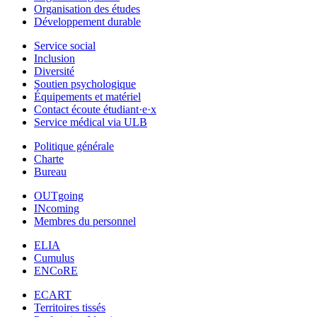
Organisation des études
Développement durable
Service social
Inclusion
Diversité
Soutien psychologique
Équipements et matériel
Contact écoute étudiant·e·x
Service médical via ULB
Politique générale
Charte
Bureau
OUTgoing
INcoming
Membres du personnel
ELIA
Cumulus
ENCoRE
ECART
Territoires tissés