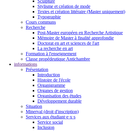
Sculpture
Stylisme et création de mode
Textes et création littéraire (Master uniquement)
Typographie
Cours communs
Recherche
Post-Master européen en Recherche Artistique
Mémoire de Master à finalité approfondie
Doctorat en art et sciences de l'art
La recherche en art
Formation à l'enseignement
Classe propédeutique Antichambre
informations
Présentation
Introduction
Histoire de l'école
Organigramme
Organes de gestion
Organisation des études
Développement durable
Situation
Minerval (droit d'inscription)
Services aux étudiant·e·x·s
Service social
Inclusion