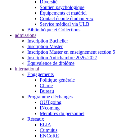
Diversité
Soutien psychologique
Équipements et matériel
Contact écoute étudiant·e·x
Service médical via ULB
Bibliothèque et Collections
admissions
Inscription Bachelier
Inscription Master
Inscription Master en enseignement section 5
Inscription Antichambre 2026-2027
Équivalence de diplôme
international
Engagements
Politique générale
Charte
Bureau
Programme d'échanges
OUTgoing
INcoming
Membres du personnel
Réseaux
ELIA
Cumulus
ENCoRE