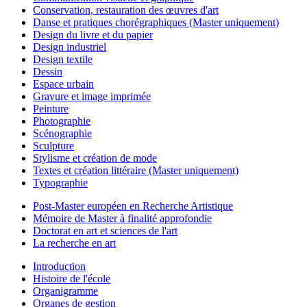
Conservation, restauration des œuvres d'art
Danse et pratiques chorégraphiques (Master uniquement)
Design du livre et du papier
Design industriel
Design textile
Dessin
Espace urbain
Gravure et image imprimée
Peinture
Photographie
Scénographie
Sculpture
Stylisme et création de mode
Textes et création littéraire (Master uniquement)
Typographie
Post-Master européen en Recherche Artistique
Mémoire de Master à finalité approfondie
Doctorat en art et sciences de l'art
La recherche en art
Introduction
Histoire de l'école
Organigramme
Organes de gestion