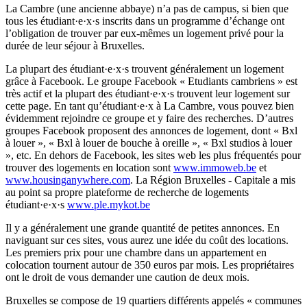
La Cambre (une ancienne abbaye) n’a pas de campus, si bien que
tous les étudiant·e·x·s inscrits dans un programme d’échange ont
l’obligation de trouver par eux-mêmes un logement privé pour la
durée de leur séjour à Bruxelles.
La plupart des étudiant·e·x·s trouvent généralement un logement
grâce à Facebook. Le groupe Facebook « Etudiants cambriens » est
très actif et la plupart des étudiant·e·x·s trouvent leur logement sur
cette page. En tant qu’étudiant·e·x à La Cambre, vous pouvez bien
évidemment rejoindre ce groupe et y faire des recherches. D’autres
groupes Facebook proposent des annonces de logement, dont « Bxl
à louer », « Bxl à louer de bouche à oreille », « Bxl studios à louer
», etc. En dehors de Facebook, les sites web les plus fréquentés pour
trouver des logements en location sont
www.immoweb.be
et
www.housinganywhere.com
. La Région Bruxelles - Capitale a mis
au point sa propre plateforme de recherche de logements
étudiant·e·x·s
www.ple.mykot.be
Il y a généralement une grande quantité de petites annonces. En
naviguant sur ces sites, vous aurez une idée du coût des locations.
Les premiers prix pour une chambre dans un appartement en
colocation tournent autour de 350 euros par mois. Les propriétaires
ont le droit de vous demander une caution de deux mois.
Bruxelles se compose de 19 quartiers différents appelés « communes