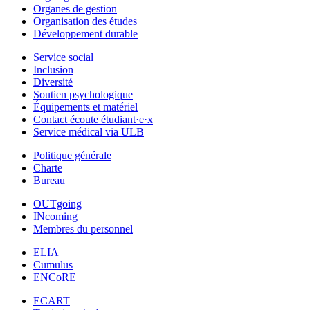
Organes de gestion
Organisation des études
Développement durable
Service social
Inclusion
Diversité
Soutien psychologique
Équipements et matériel
Contact écoute étudiant·e·x
Service médical via ULB
Politique générale
Charte
Bureau
OUTgoing
INcoming
Membres du personnel
ELIA
Cumulus
ENCoRE
ECART