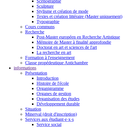
Scénographie
Sculpture
Stylisme et création de mode
Textes et création littéraire (Master uniquement)
Typographie
Cours communs
Recherche
Post-Master européen en Recherche Artistique
Mémoire de Master à finalité approfondie
Doctorat en art et sciences de l'art
La recherche en art
Formation à l'enseignement
Classe propédeutique Antichambre
informations
Présentation
Introduction
Histoire de l'école
Organigramme
Organes de gestion
Organisation des études
Développement durable
Situation
Minerval (droit d'inscription)
Services aux étudiant·e·x·s
Service social