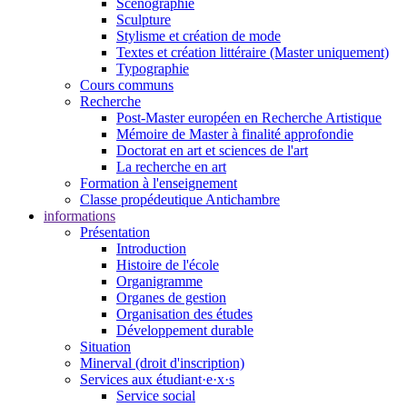
Scénographie
Sculpture
Stylisme et création de mode
Textes et création littéraire (Master uniquement)
Typographie
Cours communs
Recherche
Post-Master européen en Recherche Artistique
Mémoire de Master à finalité approfondie
Doctorat en art et sciences de l'art
La recherche en art
Formation à l'enseignement
Classe propédeutique Antichambre
informations
Présentation
Introduction
Histoire de l'école
Organigramme
Organes de gestion
Organisation des études
Développement durable
Situation
Minerval (droit d'inscription)
Services aux étudiant·e·x·s
Service social