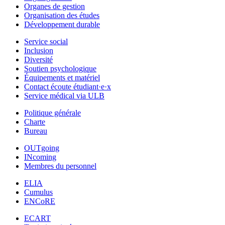
Organes de gestion
Organisation des études
Développement durable
Service social
Inclusion
Diversité
Soutien psychologique
Équipements et matériel
Contact écoute étudiant·e·x
Service médical via ULB
Politique générale
Charte
Bureau
OUTgoing
INcoming
Membres du personnel
ELIA
Cumulus
ENCoRE
ECART