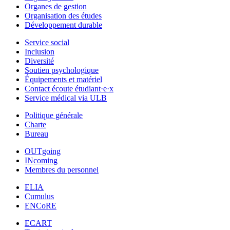
Organes de gestion
Organisation des études
Développement durable
Service social
Inclusion
Diversité
Soutien psychologique
Équipements et matériel
Contact écoute étudiant·e·x
Service médical via ULB
Politique générale
Charte
Bureau
OUTgoing
INcoming
Membres du personnel
ELIA
Cumulus
ENCoRE
ECART