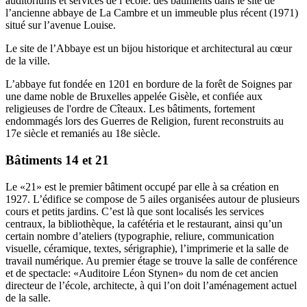
auditoriums et services de l’école: des bâtiments dans le site de
l’ancienne abbaye de La Cambre et un immeuble plus récent (1971)
situé sur l’avenue Louise.
Le site de l’Abbaye est un bijou historique et architectural au cœur
de la ville.
L’abbaye fut fondée en 1201 en bordure de la forêt de Soignes par
une dame noble de Bruxelles appelée Gisèle, et confiée aux
religieuses de l'ordre de Cîteaux. Les bâtiments, fortement
endommagés lors des Guerres de Religion, furent reconstruits au
17e siècle et remaniés au 18e siècle.
Bâtiments 14 et 21
Le «21» est le premier bâtiment occupé par elle à sa création en
1927. L’édifice se compose de 5 ailes organisées autour de plusieurs
cours et petits jardins. C’est là que sont localisés les services
centraux, la bibliothèque, la cafétéria et le restaurant, ainsi qu’un
certain nombre d’ateliers (typographie, reliure, communication
visuelle, céramique, textes, sérigraphie), l’imprimerie et la salle de
travail numérique. Au premier étage se trouve la salle de conférence
et de spectacle: «Auditoire Léon Stynen» du nom de cet ancien
directeur de l’école, architecte, à qui l’on doit l’aménagement actuel
de la salle.