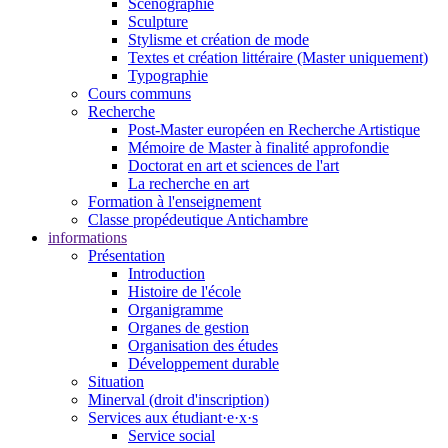
Scénographie
Sculpture
Stylisme et création de mode
Textes et création littéraire (Master uniquement)
Typographie
Cours communs
Recherche
Post-Master européen en Recherche Artistique
Mémoire de Master à finalité approfondie
Doctorat en art et sciences de l'art
La recherche en art
Formation à l'enseignement
Classe propédeutique Antichambre
informations
Présentation
Introduction
Histoire de l'école
Organigramme
Organes de gestion
Organisation des études
Développement durable
Situation
Minerval (droit d'inscription)
Services aux étudiant·e·x·s
Service social