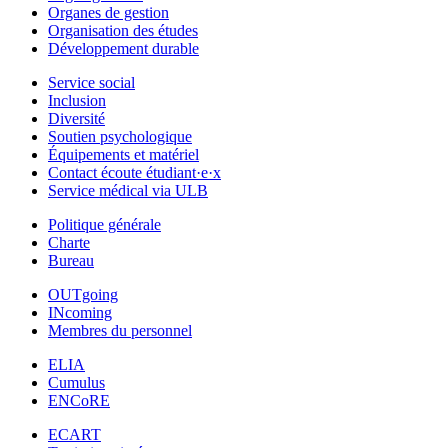
Organes de gestion
Organisation des études
Développement durable
Service social
Inclusion
Diversité
Soutien psychologique
Équipements et matériel
Contact écoute étudiant·e·x
Service médical via ULB
Politique générale
Charte
Bureau
OUTgoing
INcoming
Membres du personnel
ELIA
Cumulus
ENCoRE
ECART