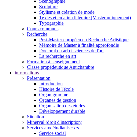
Scénographie
Sculpture
Stylisme et création de mode
Textes et création littéraire (Master uniquement)
Typographie
Cours communs
Recherche
Post-Master européen en Recherche Artistique
Mémoire de Master à finalité approfondie
Doctorat en art et sciences de l'art
La recherche en art
Formation à l'enseignement
Classe propédeutique Antichambre
informations
Présentation
Introduction
Histoire de l'école
Organigramme
Organes de gestion
Organisation des études
Développement durable
Situation
Minerval (droit d'inscription)
Services aux étudiant·e·x·s
Service social