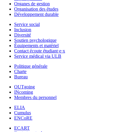
Organes de gestion
Organisation des études
Développement durable
Service social
Inclusion
Diversité
Soutien psychologique
Équipements et matériel
Contact écoute étudiant·e·x
Service médical via ULB
Politique générale
Charte
Bureau
OUTgoing
INcoming
Membres du personnel
ELIA
Cumulus
ENCoRE
ECART