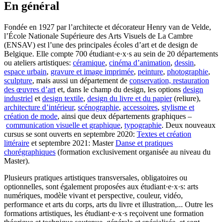
En général
Fondée en 1927 par l’architecte et décorateur Henry van de Velde,
l’École Nationale Supérieure des Arts Visuels de La Cambre
(ENSAV) est l’une des principales écoles d’art et de design de
Belgique. Elle compte 700 étudiant·e·x·s au sein de 20 départements
ou ateliers artistiques:
céramique
,
cinéma d’animation
,
dessin
,
espace urbain
,
gravure et image imprimée
,
peinture
,
photographie
,
sculpture
, mais aussi un département de
conservation, restauration
des œuvres d’art
et, dans le champ du design, les options
design
industriel
et
design textile
,
design du livre et du papier
(reliure),
architecture d’intérieur
,
scénographie
,
accessoires
,
stylisme et
création de mode
, ainsi que deux départements graphiques –
communication visuelle et graphique
,
typographie
. Deux nouveaux
cursus se sont ouverts en septembre 2020:
Textes et création
littéraire
et septembre 2021: Master
Danse et pratiques
chorégraphiques
(formation exclusivement organisée au niveau du
Master).
Plusieurs pratiques artistiques transversales, obligatoires ou
optionnelles, sont également proposées aux étudiant·e·x·s: arts
numériques, modèle vivant et perspective, couleur, vidéo,
performance et arts du corps, arts du livre et illustration,... Outre les
formations artistiques, les étudiant·e·x·s reçoivent une formation