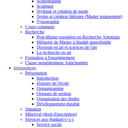
Scénographie
Sculpture
Stylisme et création de mode
Textes et création littéraire (Master uniquement)
Typographie
Cours communs
Recherche
Post-Master européen en Recherche Artistique
Mémoire de Master à finalité approfondie
Doctorat en art et sciences de l'art
La recherche en art
Formation à l'enseignement
Classe propédeutique Antichambre
informations
Présentation
Introduction
Histoire de l'école
Organigramme
Organes de gestion
Organisation des études
Développement durable
Situation
Minerval (droit d'inscription)
Services aux étudiant·e·x·s
Service social