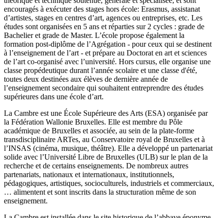
théorique et technique soutenue, générale et spécialisée, et sont
encouragés à exécuter des stages hors école: Erasmus, assistanat
d’artistes, stages en centres d’art, agences ou entreprises, etc. Les
études sont organisées en 5 ans et réparties sur 2 cycles : grade de
Bachelier et grade de Master. L’école propose également la
formation post-diplôme de l’Agrégation - pour ceux qui se destinent
à l’enseignement de l’art - et prépare au Doctorat en art et sciences
de l’art co-organisé avec l’université. Hors cursus, elle organise une
classe propédeutique durant l’année scolaire et une classe d'été,
toutes deux destinées aux élèves de dernière année de
l’enseignement secondaire qui souhaitent entreprendre des études
supérieures dans une école d’art.
La Cambre est une École Supérieure des Arts (ESA) organisée par
la Fédération Wallonie Bruxelles. Elle est membre du Pôle
académique de Bruxelles et associée, au sein de la plate-forme
transdisciplinaire ARTes, au Conservatoire royal de Bruxelles et à
l’INSAS (cinéma, musique, théâtre). Elle a développé un partenariat
solide avec l’Université Libre de Bruxelles (ULB) sur le plan de la
recherche et de certains enseignements. De nombreux autres
partenariats, nationaux et internationaux, institutionnels,
pédagogiques, artistiques, socioculturels, industriels et commerciaux,
… alimentent et sont inscrits dans la structuration même de son
enseignement.
La Cambre est installée dans le site historique de l’abbaye éponyme.