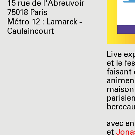
15 rue de l'Abreuvoir
75018 Paris
Métro 12 : Lamarck -
Caulaincourt
Live ex
et le fe
faisant
animent
maison 
parisie
berceau
avec en
et
Jona