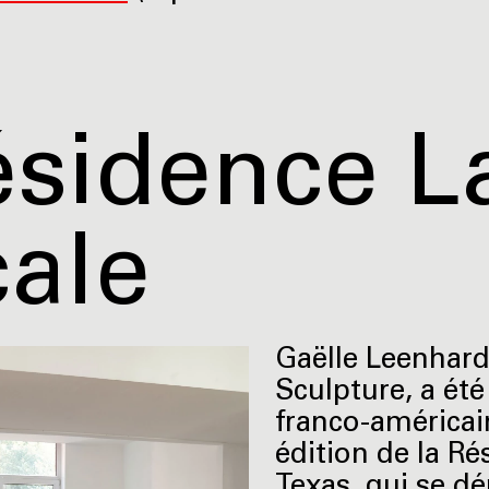
ésidence L
ale
Gaëlle Leenhardt
Sculpture, a été
franco-américai
édition de la R
Texas, qui se d