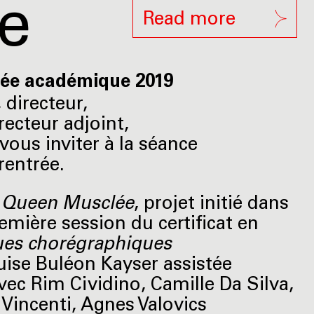
e
Read more
rée académique 2019
 directeur,
recteur adjoint,
 vous inviter à la séance
rentrée.
e
Queen Musclée
, projet initié dans
remière session du certificat en
ues chorégraphiques
uise Buléon Kayser assistée
vec Rim Cividino, Camille Da Silva,
a Vincenti, Agnes Valovics