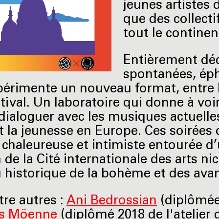
jeunes artistes 
que des collecti
tout le continen
Entièrement déd
spontanées, ép
périmente un nouveau format, entre l’
stival. Un laboratoire qui donne à voir 
 dialoguer avec les musiques actuelles
 la jeunesse en Europe. Ces soirées on
chaleureuse et intimiste entourée d’u
n de la Cité internationale des arts 
 historique de la bohème et des avan
tre autres :
Ani Bedrossian
(diplômée 
s Möenne
(diplômé 2018 de l'atelier