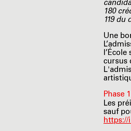
candida
180 cré
119 du d
Une bon
L’admis
l’École
cursus 
L'admis
artisti
Phase 1
Les pré
sauf po
https:/