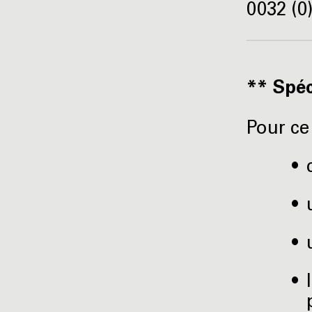
0032 (0
** Spéci
Pour ce