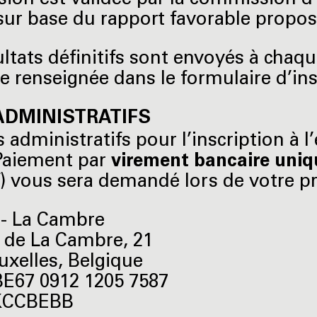
sion est validée par la commission d
 sur base du rapport favorable proposé
ultats définitifs sont envoyés à chaqu
e renseignée dans le formulaire d’insc
ADMINISTRATIFS
is administratifs pour l’inscription à
 Paiement par
virement bancaire uni
f) vous sera demandé lors de votre pr
- La Cambre
 de La Cambre, 21
uxelles, Belgique
BE67 0912 1205 7587
GKCCBEBB