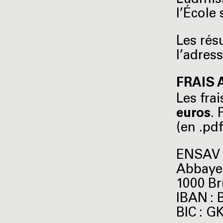
L’admis
l’École
Les rés
l’adress
FRAIS 
Les fra
euros
.
(en .pd
ENSAV 
Abbaye
1000 Br
IBAN : 
BIC : 