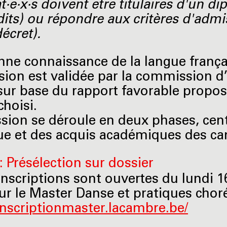
t·e·x·s doivent être titulaires d'un d
dits) ou répondre aux critères d'admi
écret).
ne connaissance de la langue françai
sion est validée par la commission d
 sur base du rapport favorable propos
choisi.
sion se déroule en deux phases, cent
que et des acquis académiques des can
: Présélection sur dossier
inscriptions sont ouvertes du lundi 1
ur le Master Danse et pratiques cho
/inscriptionmaster.lacambre.be/