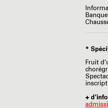
Informa
Banque
Chaussé
* Spéci
Fruit d’
chorégr
Spectac
inscript
+ d’inf
admiss