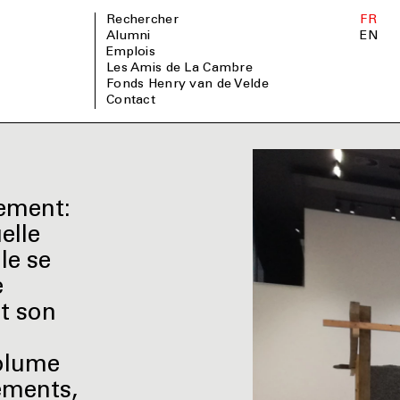
Rechercher
FR
Alumni
EN
Emplois
Les Amis de La Cambre
Fonds Henry van de Velde
Contact
ement:
elle
le se
e
t son
volume
léments,