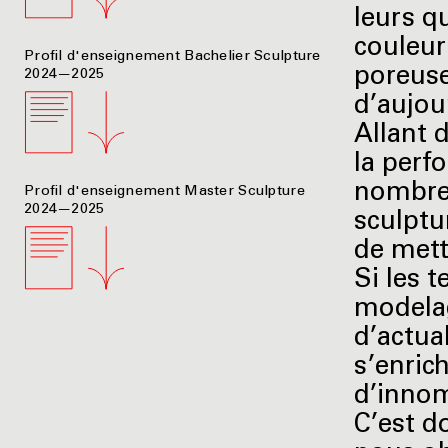
leurs q
couleur
Profil d'enseignement Bachelier Sculpture
poreuse
2024—2025
d’aujou
Allant d
la perf
nombreu
Profil d'enseignement Master Sculpture
2024—2025
sculptu
de mettr
Si les t
modelag
d’actual
s’enric
d’innom
C’est d