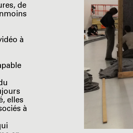
ures, de
éanmoins
vidéo à
a
apable
 du
ujours
, elles
sociés à
qui