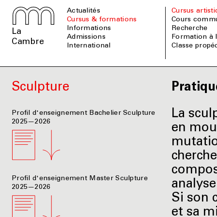
Actualités
Cursus artist
Cursus & formations
Cours comm
informations
Recherche
La
admissions
Formation à
Cambre
international
Classe prop
Sculpture
Pratiqu
La scu
Profil d'enseignement Bachelier Sculpture
2025—2026
en mouv
mutatio
cherche
compose
Profil d'enseignement Master Sculpture
analyse
2025—2026
Si son 
et sa m