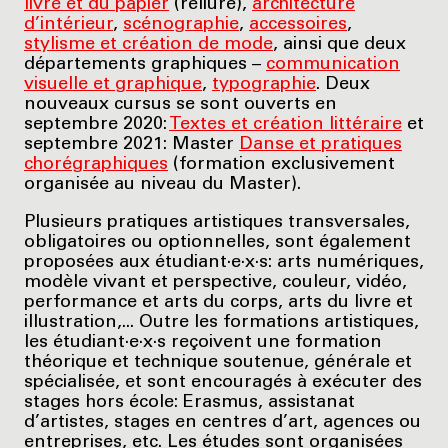
livre et du papier
(reliure),
architecture
d’intérieur
,
scénographie
,
accessoires
,
stylisme et création de mode
, ainsi que deux
départements graphiques –
communication
visuelle et graphique
,
typographie
. Deux
nouveaux cursus se sont ouverts en
septembre 2020:
Textes et création littéraire
et
septembre 2021: Master
Danse et pratiques
chorégraphiques
(formation exclusivement
organisée au niveau du Master).
Plusieurs pratiques artistiques transversales,
obligatoires ou optionnelles, sont également
proposées aux étudiant·e·x·s: arts numériques,
modèle vivant et perspective, couleur, vidéo,
performance et arts du corps, arts du livre et
illustration,... Outre les formations artistiques,
les étudiant·e·x·s reçoivent une formation
théorique et technique soutenue, générale et
spécialisée, et sont encouragés à exécuter des
stages hors école: Erasmus, assistanat
d’artistes, stages en centres d’art, agences ou
entreprises, etc. Les études sont organisées