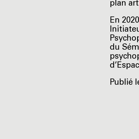
plan ar
En 2020
Initiate
Psychop
du Sémi
psychop
d’Espac
Publié l