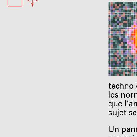
technol
les nor
que l’a
sujet s
Un pane