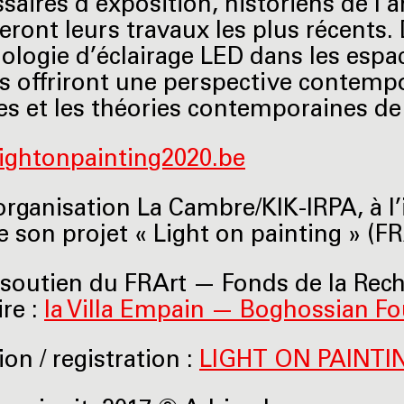
aires d’exposition, historiens de l’ar
eront leurs travaux les plus récents. 
nologie d’éclairage LED dans les espa
s offriront une perspective contempor
es et les théories contemporaines de 
/lightonpainting2020.be
rganisation La Cambre/KIK-IRPA, à l’i
e son projet « Light on painting » (FR
 soutien du FRArt — Fonds de la Rech
ire :
la Villa Empain — Boghossian F
ion / registration :
LIGHT ON PAINTI