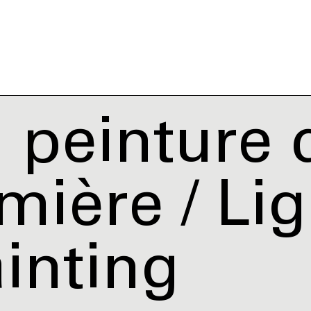
 peinture 
mière / Li
inting