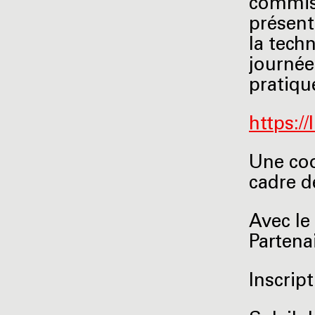
commiss
présent
la tech
journée
pratiqu
https:/
Une coo
cadre d
Avec le
Partena
Inscript