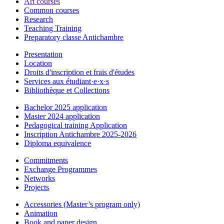
Art courses
Common courses
Research
Teaching Training
Preparatory classe Antichambre
Presentation
Location
Droits d'inscription et frais d'études
Services aux étudiant·e·x·s
Bibliothèque et Collections
Bachelor 2025 application
Master 2024 application
Pedagogical training Application
Inscription Antichambre 2025-2026
Diploma equivalence
Commitments
Exchange Programmes
Networks
Projects
Accessories (Master’s program only)
Animation
Book and paper design