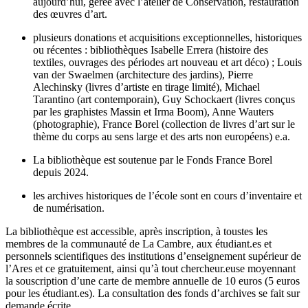
aujourd’hui, gérée avec l’atelier de Conservation, restauration
des œuvres d’art.
plusieurs donations et acquisitions exceptionnelles, historiques
ou récentes : bibliothèques Isabelle Errera (histoire des
textiles, ouvrages des périodes art nouveau et art déco) ; Louis
van der Swaelmen (architecture des jardins), Pierre
Alechinsky (livres d’artiste en tirage limité), Michael
Tarantino (art contemporain), Guy Schockaert (livres conçus
par les graphistes Massin et Irma Boom), Anne Wauters
(photographie), France Borel (collection de livres d’art sur le
thème du corps au sens large et des arts non européens) e.a.
La bibliothèque est soutenue par le Fonds France Borel
depuis 2024.
les archives historiques de l’école sont en cours d’inventaire et
de numérisation.
La bibliothèque est accessible, après inscription, à toustes les
membres de la communauté de La Cambre, aux étudiant.es et
personnels scientifiques des institutions d’enseignement supérieur de
l’Ares et ce gratuitement, ainsi qu’à tout chercheur.euse moyennant
la souscription d’une carte de membre annuelle de 10 euros (5 euros
pour les étudiant.es). La consultation des fonds d’archives se fait sur
demande écrite.