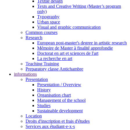
Textile design
Texts and Creative Writing (Master’s program
only)
Typography
Urban space
Visual and graphic communication
Common courses
Research
European post-master's degree in artistic research
Mémoire de Master à finalité approfondie
Doctorat en art et sciences de l'art
La recherche en art
Teaching Training
Preparatory classe Antichambre
informations
Presentation
Presentation / Overview
History
Organisation chart
Management of the school
Studies
Sustainable development
Location
Droits d'inscription et frais d'études
Services aux étudiant·e·x·s