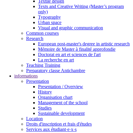
Textile design
Texts and Creative Writing (Master’s program
only)
Typography
Urban space
Visual and graphic communication
Common courses
Research
European post-master's degree in artistic research
Mémoire de Master à finalité approfondie
Doctorat en art et sciences de l'art
La recherche en art
Teaching Training
Preparatory classe Antichambre
informations
Presentation
Presentation / Overview
History
Organisation chart
Management of the school
Studies
Sustainable development
Location
Droits d'inscription et frais d'études
Services aux étudiant·e·x·s