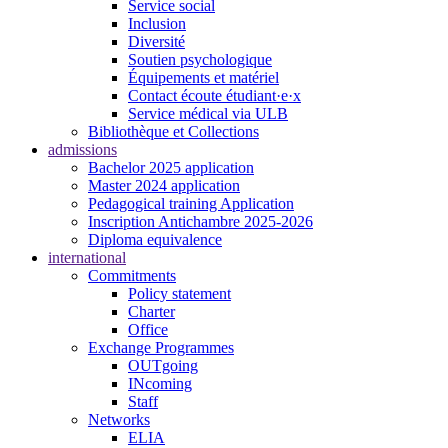
Service social
Inclusion
Diversité
Soutien psychologique
Équipements et matériel
Contact écoute étudiant·e·x
Service médical via ULB
Bibliothèque et Collections
admissions
Bachelor 2025 application
Master 2024 application
Pedagogical training Application
Inscription Antichambre 2025-2026
Diploma equivalence
international
Commitments
Policy statement
Charter
Office
Exchange Programmes
OUTgoing
INcoming
Staff
Networks
ELIA