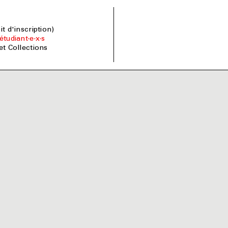
oit d'inscription)
étudiant·e·x·s
 et Collections