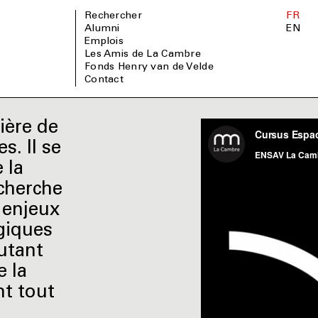
Rechercher
FR
Alumni
EN
Emplois
Les Amis de La Cambre
Fonds Henry van de Velde
Contact
ière de
s. Il se
 la
echerche
 enjeux
ogiques
utant
e la
nt tout