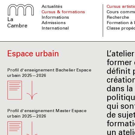
Actualités
Cursus artist
Cursus & formations
Cours comm
informations
Recherche
La
admissions
Formation à
Cambre
international
Classe prop
Espace urbain
L’ateli
former d
définit 
Profil d'enseignement Bachelier Espace
urbain 2025—2026
créatio
dans la
politiq
qui son
Profil d'enseignement Master Espace
de suje
urbain 2025—2026
formati
un ateli