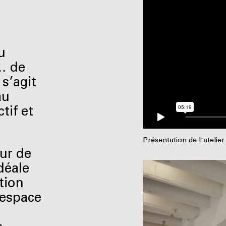
u
e… de
 s’agit
au
tif et
Présentation de l'atelie
œur de
déale
tion
’espace