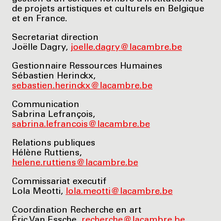
de projets artistiques et culturels en Belgique
et en France.
Secretariat direction
Joëlle Dagry,
joelle.dagry@lacambre.be
Gestionnaire Ressources Humaines
Sébastien Herinckx,
sebastien.herinckx@lacambre.be
Communication
Sabrina Lefrançois,
sabrina.lefrancois@lacambre.be
Relations publiques
Hélène Ruttiens,
helene.ruttiens@lacambre.be
Commissariat executif
Lola Meotti,
lola.meotti@lacambre.be
Coordination Recherche en art
Éric Van Essche,
recherche@lacambre.be