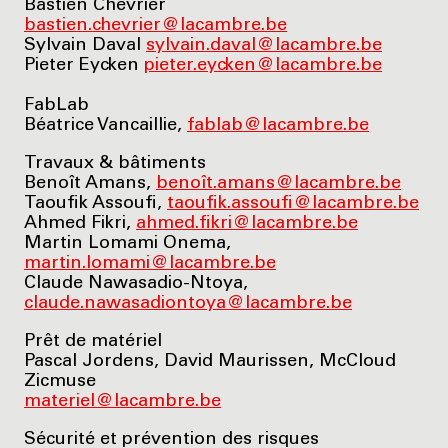
Bastien Chevrier
bastien.chevrier@lacambre.be
Sylvain Daval
sylvain.daval@lacambre.be
Pieter Eycken
pieter.eyc
ken@lacambre.be
FabLab
Béatrice Vancaillie,
fablab@lacambre.be
Travaux & bâtiments
Benoît Amans,
benoît.amans@lacambre.be
Taoufik Assoufi,
taoufik.assoufi@lacambre.be
Ahmed Fikri,
ahmed.fikri@lacambre.be
Martin Lomami Onema,
martin.lomami@lacambre.be
Claude Nawasadio-Ntoya,
claude.nawasadiontoya@lacambre.be
Prêt de matériel
Pascal Jordens, David Maurissen, McCloud
Zicmuse
materiel@lacambre.be
Sécurité et prévention des risques