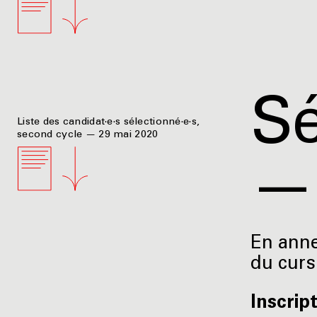
Sé
Liste des candidat·e·s sélectionné·e·s,
second cycle — 29 mai 2020
—
En annex
du curs
Inscrip