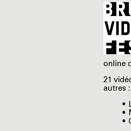
online d
21 vidéo
autres :