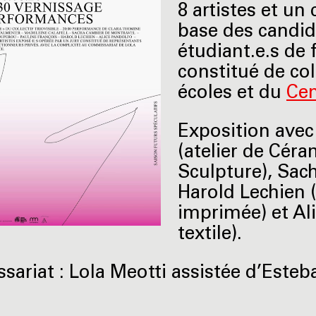
8 artistes et un 
base des candid
étudiant.e.s de 
constitué de co
écoles et du
Cen
Exposition avec
(atelier de Céra
Sculpture), Sach
Harold Lechien 
imprimée) et Ali
textile).
ariat : Lola Meotti assistée d’Este