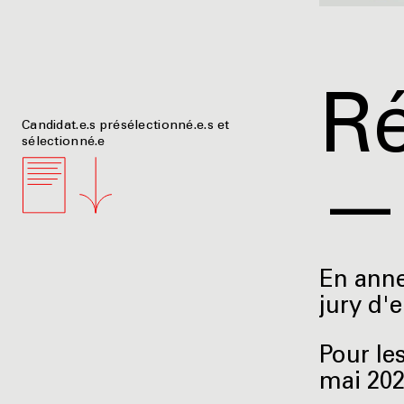
Ré
Candidat.e.s présélectionné.e.s et
sélectionné.e
—
En annex
jury d'
Pour le
mai 202