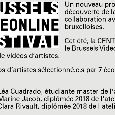
Un nouveau proj
découverte de l
collaboration av
bruxelloises.
Cet été, la CEN
le Brussels Vide
e vidéos d’artistes.
s d’artistes sélectionné.e.s par 7 éco
Léa Cuadrado, étudiante master de l'
Marine Jacob, diplômée 2018 de l'ate
Clara Rivault, diplômée 2018 de l'atel