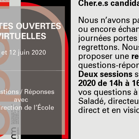
Cher.e.s candida
Nous n’avons pa
ou encore échan
journées portes 
regrettons. Nou
proposer une
re
questions-répons
Deux sessions
s
2020 de 14h à 1
vos questions à
Saladé, directe
direct et en visi